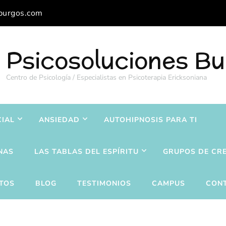
burgos.com
Psicosoluciones B
Centro de Psicología / Especialistas en Psicoterapia Ericksoniana
CIAL
ANSIEDAD
AUTOHIPNOSIS PARA TI
NAS
LAS TABLAS DEL ESPÍRITU
GRUPOS DE CR
TOS
BLOG
TESTIMONIOS
CAMPUS
CON