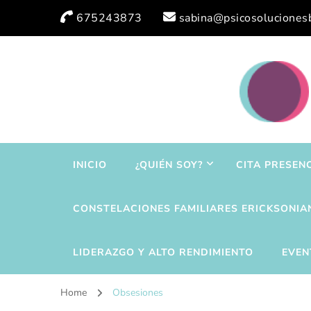
675243873
sabina@psicosoluciones
INICIO
¿QUIÉN SOY?
CITA PRESEN
CONSTELACIONES FAMILIARES ERICKSONIA
LIDERAZGO Y ALTO RENDIMIENTO
EVEN
Home
Obsesiones