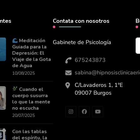
entes
Contata con nosotros
B
Meditación
Gabinete de Psicología
Guiada para la
Depresión: El
Viaje de la Gota
675243873
de Agua
sabina@hipnosisclinicaer
10/08/2025
C/Lavaderos 1, 1ºE
Cuando el
09007 Burgos
cuerpo susurra
lo que la mente
no escucha
20/07/2025
Con las tablas
del espíritu, la