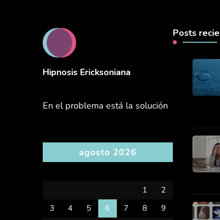
Posts reci
Hipnosis Ericksoniana
En el problema está la solución
agosto 2026
L
M
X
J
V
S
D
1
2
3
4
5
6
7
8
9