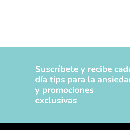
Suscríbete y recibe cad
día tips para la ansieda
y promociones
exclusivas