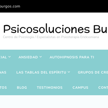
burgos.com
Psicosoluciones B
Centro de Psicología / Especialistas en Psicoterapia Ericksoniana
CIAL
ANSIEDAD
AUTOHIPNOSIS PARA TI
NAS
LAS TABLAS DEL ESPÍRITU
GRUPOS DE CR
TOS
BLOG
TESTIMONIOS
CAMPUS
CON