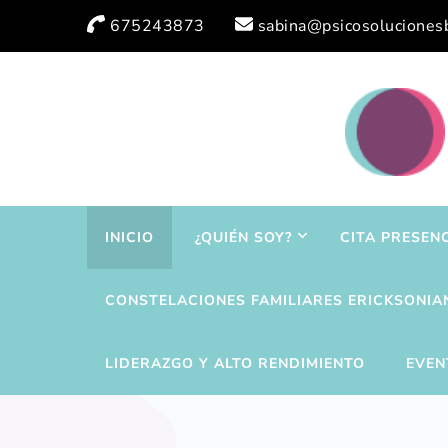
675243873
sabina@psicosoluciones
INICIO
¿QUIÉN SOY?
CITA PRESEN
CONSTELACIONES FAMILIARES ERICKSONIA
LIDERAZGO Y ALTO RENDIMIENTO
EVEN