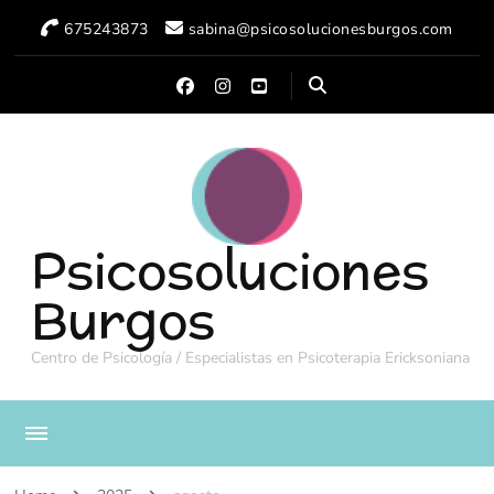
675243873
sabina@psicosolucionesburgos.com
Psicosoluciones
Burgos
Centro de Psicología / Especialistas en Psicoterapia Ericksoniana