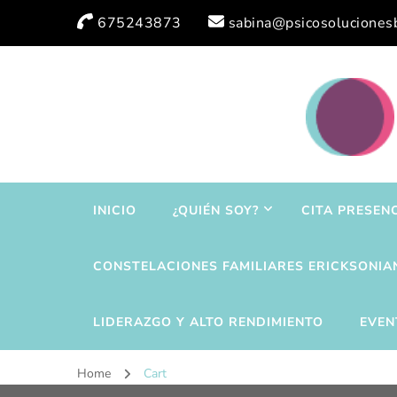
675243873
sabina@psicosoluciones
INICIO
¿QUIÉN SOY?
CITA PRESEN
CONSTELACIONES FAMILIARES ERICKSONIA
LIDERAZGO Y ALTO RENDIMIENTO
EVEN
Home
Cart