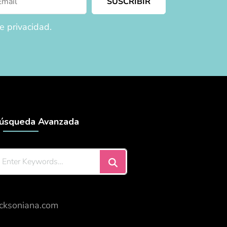
e privacidad.
úsqueda Avanzada
icksoniana.com