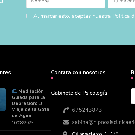
Al marcar esto, aceptas nuestra Política d
entes
Contata con nosotros
B
Meditación
Gabinete de Psicología
Guiada para la
Depresión: El
Viaje de la Gota
675243873
de Agua
sabina@hipnosisclinicaer
10/08/2025
C/Lavaderos 1, 1ºE