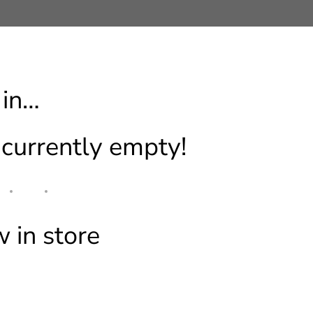
 in…
s currently empty!
 in store