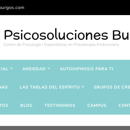
burgos.com
Psicosoluciones B
Centro de Psicología / Especialistas en Psicoterapia Ericksoniana
CIAL
ANSIEDAD
AUTOHIPNOSIS PARA TI
NAS
LAS TABLAS DEL ESPÍRITU
GRUPOS DE CR
TOS
BLOG
TESTIMONIOS
CAMPUS
CON