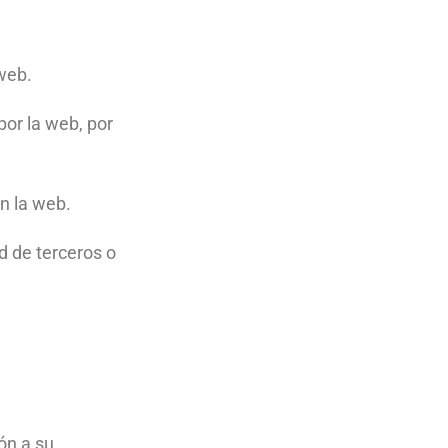
 web.
por la web, por
en la web.
d de terceros o
ón a su