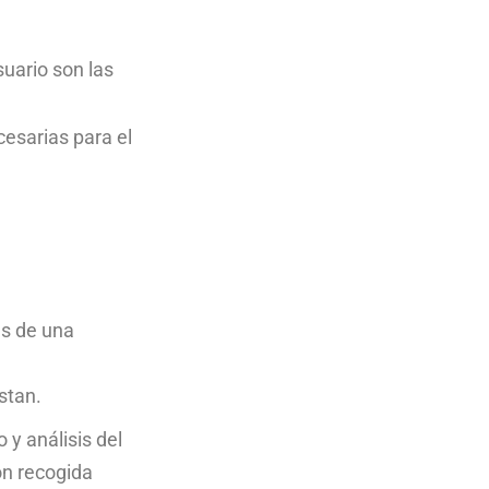
suario son las
cesarias para el
és de una
istan.
 y análisis del
ón recogida