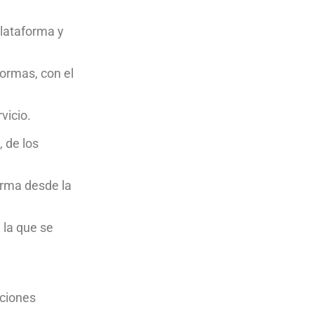
 plataforma y
formas, con el
vicio.
, de los
forma desde la
 la que se
cciones