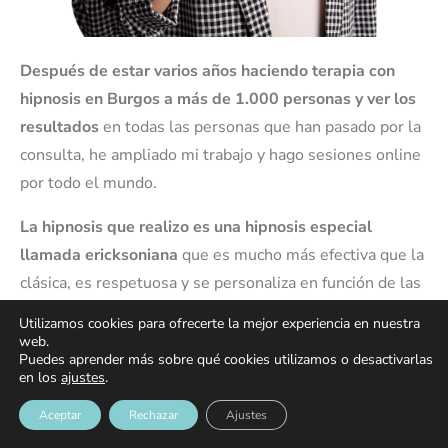
Después de estar varios años haciendo terapia con
hipnosis en Burgos a más de 1.000 personas y ver los
resultados
en todas las personas que han pasado por la
consulta, he ampliado mi trabajo y hago sesiones online
por todo el mundo.
La hipnosis que realizo es una hipnosis
especial
llamada ericksoniana
que es mucho más efectiva que la
clásica, es respetuosa y se personaliza en función de las
necesidades de cada persona.
Utilizamos cookies para ofrecerte la mejor experiencia en nuestra
web.
Además de la terapia presencial y online imparto cursos
Puedes aprender más sobre qué cookies utilizamos o desactivarlas
en los
ajustes
.
de autohipnosis para quien quiere aplicar hipnosis en su
vida, así como cursos mentorizados de hipnosis
Aceptar
Rechazar
Ajustes
ericksoniana a profesionales de la salud y el desarrollo