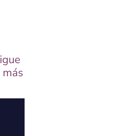
sigue
a más