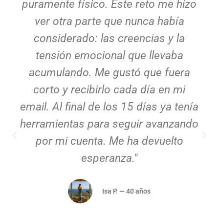
centra en controlar el sueño, sino en
entender qué pasa dentro de ti. Yo
tenía mucha ansiedad antes de
dormir y con el reto empecé a
relajarme sin forzar nada. Los
ejercicios de autohipnosis me
ayudaron muchísimo. No solo
duermo mejor, sino que siento más
seguridad durante el día."
Andrea C. — 39 años