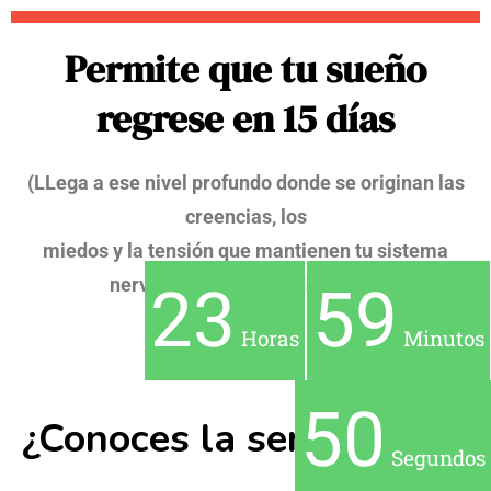
Permite que tu sueño
regrese en 15 días
(LLega a ese nivel profundo donde se originan las
creencias, los
miedos y la tensión que mantienen tu sistema
nervioso en alerta cada noche)
23
59
Horas
Minutos
49
¿Conoces la sensación?
Segundos