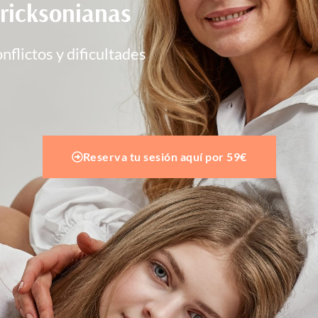
Ericksonianas
nflictos y dificultades
Reserva tu sesión aquí por 59€