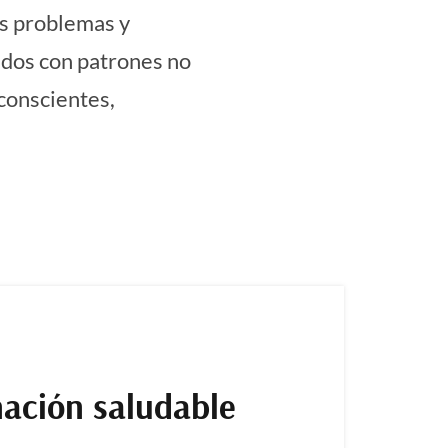
os problemas y
ados con patrones no
nconscientes,
nación saludable