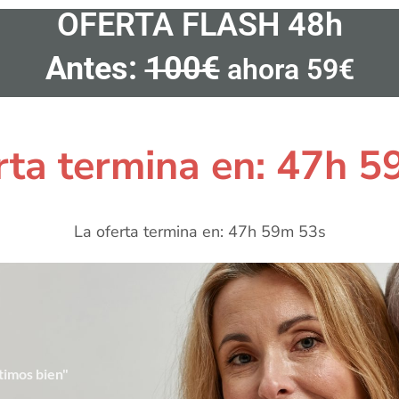
OFERTA FLASH 48h
Antes:
100€
ahora 59€
rta termina en: 47h 
La oferta termina en: 47h 59m 52s
timos bien"