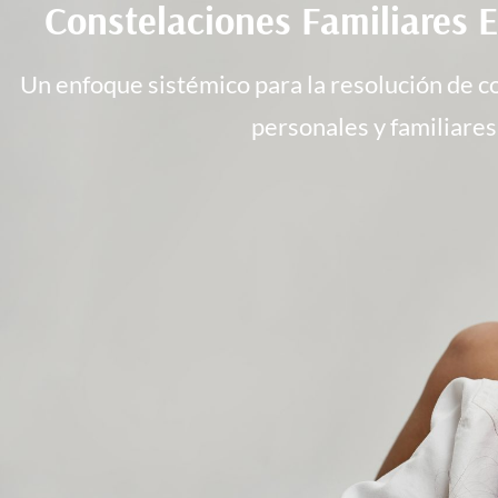
Constelaciones Familiares 
Un enfoque sistémico para la resolución de co
personales y familiares