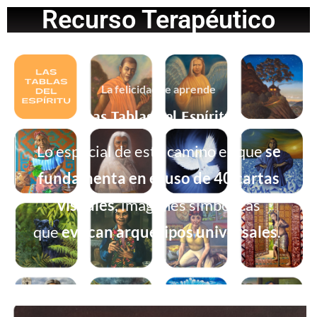
Recurso Terapéutico
La felicidad se aprende
Las Tablas del Espíritu
Lo especial de este camino es que
se
fundamenta en el uso de 40 cartas
visuales
, imágenes simbólicas
que
evocan arquetipos universales
.