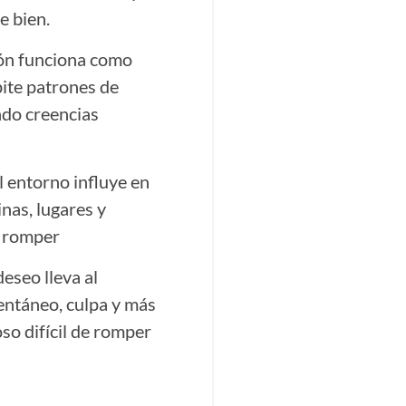
e bien.
ción funciona como
pite patrones de
ando creencias
l entorno influye en
nas, lugares y
e romper
deseo lleva al
entáneo, culpa y más
so difícil de romper