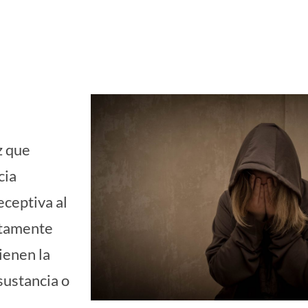
z que
cia
eceptiva al
ctamente
ienen la
sustancia o