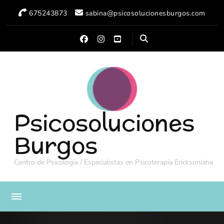
675243873
sabina@psicosolucionesburgos.com
Psicosoluciones
Burgos
Centro de Psicología / Especialistas en Psicoterapia Ericksoniana