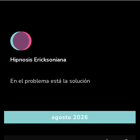
Hipnosis Ericksoniana
En el problema está la solución
agosto 2026
L
M
X
J
V
S
D